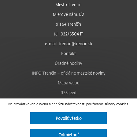
Mesto Trenčín
Mierové nám. 1/2
911 64 Trenčín
tel: 032/6504 111
e-mail: trencin@trencin.sk
Kontakt
Úradné hodiny
INFO Trenčín – oficiálne mestské noviny
Mapa webu
RSS feed
Nastavenie cookies
Na prevádzkovanie webu a analýzu návštevnosti používame súbory cookies.
Facebook
Povoliť všetko
YouTube
Instagram
Odmietnuť