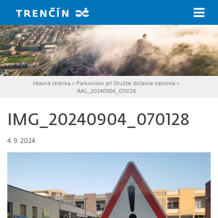
Prejsť na hlavný obsah
Hlavná stránka
>
Parkovisko pri Družbe dočasne zatvoria
>
IMG_20240904_070128
IMG_20240904_070128
4. 9. 2024