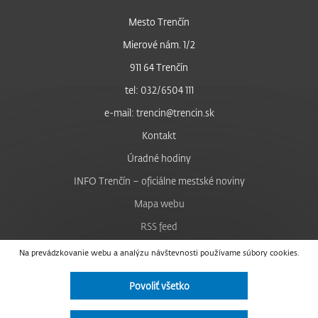
Mesto Trenčín
Mierové nám. 1/2
911 64 Trenčín
tel: 032/6504 111
e-mail: trencin@trencin.sk
Kontakt
Úradné hodiny
INFO Trenčín – oficiálne mestské noviny
Mapa webu
RSS feed
Nastavenie cookies
Na prevádzkovanie webu a analýzu návštevnosti používame súbory cookies.
Facebook
Povoliť všetko
YouTube
Instagram