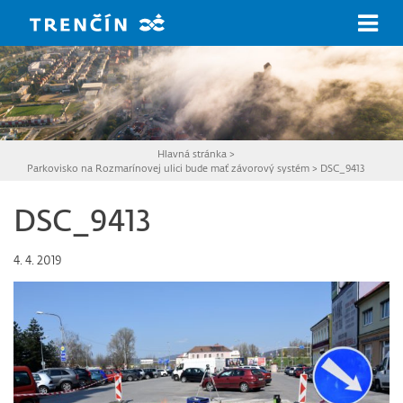
Prejsť na hlavný obsah
Hlavná stránka
>
Parkovisko na Rozmarínovej ulici bude mať závorový systém
>
DSC_9413
DSC_9413
4. 4. 2019