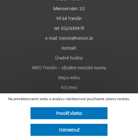
Mierové nám. 1/2
911 64 Trenčín
tel: 032/6504 111
e-mail: trencin@trencin.sk
Kontakt
Úradné hodiny
INFO Trenčín – oficiálne mestské noviny
Mapa webu
RSS feed
Nastavenie cookies
Na prevádzkovanie webu a analýzu návštevnosti používame súbory cookies.
Facebook
Povoliť všetko
YouTube
Instagram
Odmietnuť
Vyhlásenie o prístupnosti