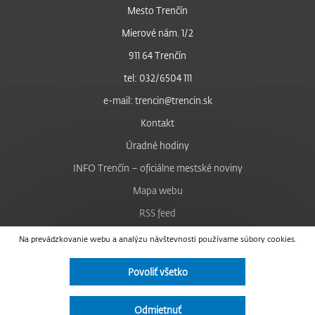
Mesto Trenčín
Mierové nám. 1/2
911 64 Trenčín
tel: 032/6504 111
e-mail: trencin@trencin.sk
Kontakt
Úradné hodiny
INFO Trenčín – oficiálne mestské noviny
Mapa webu
RSS feed
Nastavenie cookies
Na prevádzkovanie webu a analýzu návštevnosti používame súbory cookies.
Facebook
Povoliť všetko
YouTube
Instagram
Odmietnuť