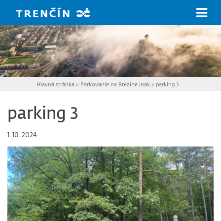
Prejsť na hlavný obsah
Hlavná stránka
>
Parkovanie na Brezine inak
>
parking 3
parking 3
1. 10. 2024