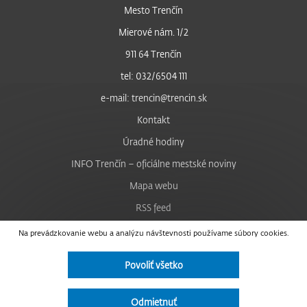
Mesto Trenčín
Mierové nám. 1/2
911 64 Trenčín
tel: 032/6504 111
e-mail: trencin@trencin.sk
Kontakt
Úradné hodiny
INFO Trenčín – oficiálne mestské noviny
Mapa webu
RSS feed
Nastavenie cookies
Na prevádzkovanie webu a analýzu návštevnosti používame súbory cookies.
Facebook
Povoliť všetko
YouTube
Instagram
Odmietnuť