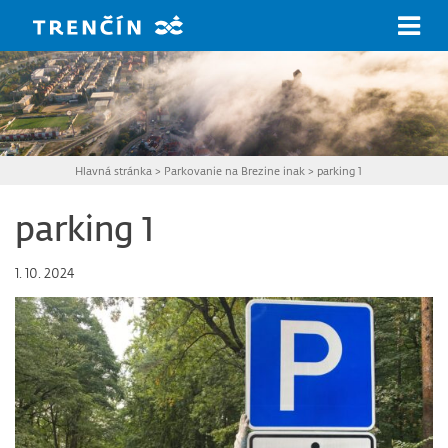
Prejsť na hlavný obsah
Hlavná stránka
>
Parkovanie na Brezine inak
>
parking 1
parking 1
1. 10. 2024