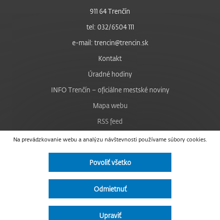
911 64 Trenčín
tel: 032/6504 111
e-mail: trencin@trencin.sk
Kontakt
Úradné hodiny
INFO Trenčín – oficiálne mestské noviny
Mapa webu
RSS feed
Nastavenie cookies
Na prevádzkovanie webu a analýzu návštevnosti používame súbory cookies.
Facebook
Povoliť všetko
YouTube
Instagram
Odmietnuť
Vyhlásenie o prístupnosti
Upraviť