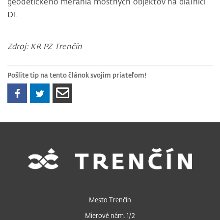
geodetického merania mostných objektov na diaľnici
D1.
Zdroj: KR PZ Trenčín
Pošlite tip na tento článok svojim priateľom!
Mesto Trenčín
Mierové nám. 1/2