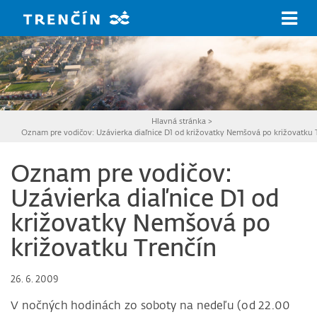
Prejsť na hlavný obsah
Hlavná stránka
>
Oznam pre vodičov: Uzávierka diaľnice D1 od križovatky Nemšová po križovatku 
Oznam pre vodičov:
Uzávierka diaľnice D1 od
križovatky Nemšová po
križovatku Trenčín
26. 6. 2009
V nočných hodinách zo soboty na nedeľu (od 22.00