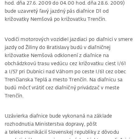
hod. dňa 27.6. 2009 do 04.00 hod. dňa 28.6. 2009)
bude uzavretý ľavý jazdný pás diaľnice D1 od
križovatky Nemšová po križovatku Trenčín.
Vodiči motorových vozidiel jazdiaci po diaľnici v smere
jazdy od Žiliny do Bratislavy budú v diaľničnej
križovatke Nemšová odklonení z diaľnice na
obchádzkovú trasu vedúcu cez križovatku ciest I/61
a I/57 pri Dubnici nad Váhom po ceste I/61 cez obec
Trenčianska Teplá a mesto Trenčín. Na diaľnicu sa
budú môcť vrátiť cez diaľničný privádzač v meste
Trenčín.
Uzávierka diaľnice bude vykonaná na základe
rozhodnutia Ministerstva dopravy, pôšt
a telekomunikácií Slovenskej republiky z dôvodu