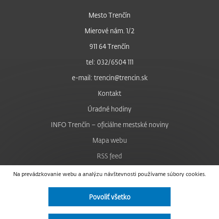
Mesto Trenčín
Mierové nám. 1/2
911 64 Trenčín
tel: 032/6504 111
e-mail: trencin@trencin.sk
Kontakt
Úradné hodiny
INFO Trenčín – oficiálne mestské noviny
Mapa webu
RSS feed
Nastavenie cookies
Na prevádzkovanie webu a analýzu návštevnosti používame súbory cookies.
Facebook
Povoliť všetko
YouTube
Instagram