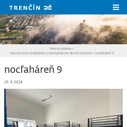
Prejsť na hlavný obsah
Hlavná stránka
>
Otvorili sme nocľaháreň a nízkoprahové denné centrum
>
nocľaháreň 9
nocľaháreň 9
29. 4. 2024