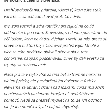
nemocníc z celého Slovenska.
Drahí spoluobčania, priatelia, všetci tí, ktorí ešte stále
váhate, či sa dať zaočkovať proti Covid-19,
my, zdravotníci a zdravotníčky pracujúci na covid
oddeleniach po celom Slovensku, sa denne pozeráme do
očí ľuďom, ktorí nevládzu dýchať. Pýtajú sa nás, prečo sú
práve oni tí, ktorí boj s Covid-19 prehrávajú. Mnohí z
nich sa ešte nedávno obávali očkovania a toto
ochorenie, naopak, podceňovali. Dnes by dali všetko za
to, aby sa rozhodli inak.
Naša práca v tejto vlne začína byť extrémne náročná
nielen fyzicky, ale predovšetkým duševne a ľudsky.
Nevieme sa ubrániť slzám nad lôžkami čoraz mladších
neočkovaných pacientov, ktorým už nedokážeme
pomôcť. Nedá sa prestať myslieť na to, že ich odchod
nie je len predčasný, ale najmä zbytočný.