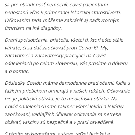
sa pre obsadenosť nemocníc covid pacientami
nedostanú včas k primeranej lekárskej starostlivosti.
Očkovaním teda môžeme zabrániť aj nadbytočným
úmrtiam na iné diagnózy.
Drahí spoluobčania, priatelia, všetci tí, ktorí ešte stále
váhate, či sa dať zaočkovať proti Covid-19. My,
zdravotníci a zdravotníčky pracujúci na Covid
oddeleniach po celom Slovensku, Vás prosíme o dôveru
a o pomoc.
Dôsledky Covidu máme dennodenne pred očami, ľudia s
ťažkým priebehom umierajú v našich rukách. Očkovanie
nie je politická otázka, je to medicínska otázka. Na
Covid oddeleniach sme takmer všetci lekári a lekárky
zaočkovaní, vedľajších účinkov očkovania sa netreba
obávať, vakcíny sú bezpečné a v praxi osvedčené.
S týmito skúsenosťami, v stave veľkej fyzickej a