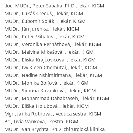
doc. MUDr., Peter Sabaka, PhD., lekár, KIGM
MUDr., Lukáš Greguš, , lekár, KIGM
MUDr., Ľubomír Soják, , lekár, KIGM
MUDr., Ján Jurenka, , lekár, KIGM
MUDr., Peter Mihalov, , lekár, KIGM
MUDr., Veronika Bernáthová, , lekár, KIGM
MUDr., Malvína Mikešová, , lekár, KIGM
MUDr., Eliška Krajčovičová, , lekár, KIGM
MUDr., Ivy Kigen Chemutai, , lekár, KIGM
MUDr., Nadine Nshimirimana, , lekár, KIGM
MUDr., Monika Bolfová, , lekár, KIGM
MUDr., Simona Kovalíková, , lekár, KIGM
MUDr., Mohammad Dababsaseh, , lekár, KIGM
MUDr., Eliška Holubová, , lekár, KIGM
Mgr., Janka Rothová, , vedúca sestra, KIGM
Bc., Lívia Vaňková, , sestra, KIGM
MUDr. Ivan Brychta, PhD. chirurgická klinika,