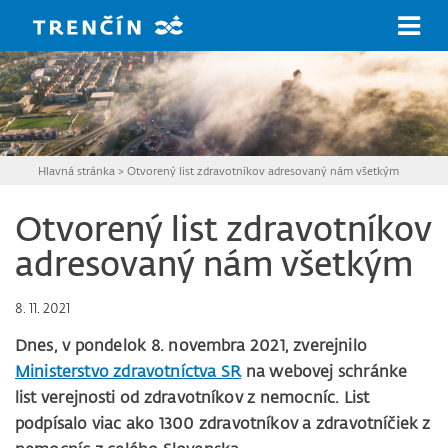
Prejsť na hlavný obsah
Hlavná stránka
>
Otvorený list zdravotníkov adresovaný nám všetkým
Otvorený list zdravotníkov
adresovaný nám všetkým
8. 11. 2021
Dnes, v pondelok 8. novembra 2021, zverejnilo
Ministerstvo zdravotníctva SR
na webovej schránke
list verejnosti od zdravotníkov z nemocníc. List
podpísalo viac ako 1300 zdravotníkov a zdravotníčiek z