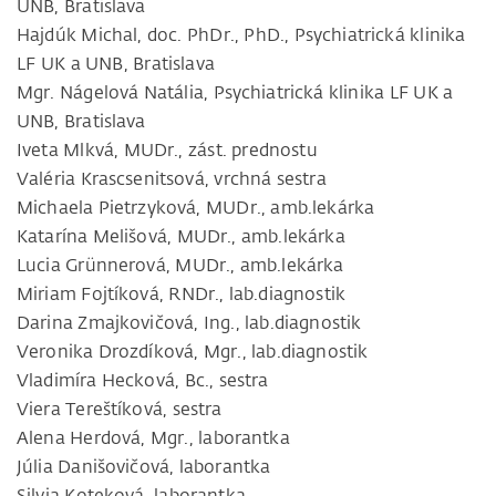
UNB, Bratislava
Hajdúk Michal, doc. PhDr., PhD., Psychiatrická klinika
LF UK a UNB, Bratislava
Mgr. Nágelová Natália, Psychiatrická klinika LF UK a
UNB, Bratislava
Iveta Mlkvá, MUDr., zást. prednostu
Valéria Krascsenitsová, vrchná sestra
Michaela Pietrzyková, MUDr., amb.lekárka
Katarína Melišová, MUDr., amb.lekárka
Lucia Grünnerová, MUDr., amb.lekárka
Miriam Fojtíková, RNDr., lab.diagnostik
Darina Zmajkovičová, Ing., lab.diagnostik
Veronika Drozdíková, Mgr., lab.diagnostik
Vladimíra Hecková, Bc., sestra
Viera Tereštíková, sestra
Alena Herdová, Mgr., laborantka
Júlia Danišovičová, laborantka
Silvia Koteková, laborantka