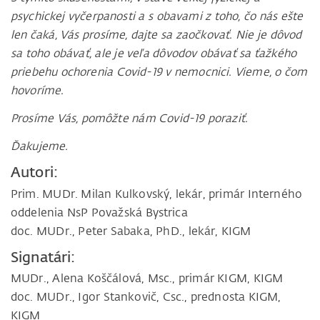
psychickej vyčerpanosti a s obavami z toho, čo nás ešte
len čaká, Vás prosíme, dajte sa zaočkovať. Nie je dôvod
sa toho obávať, ale je veľa dôvodov obávať sa ťažkého
priebehu ochorenia Covid-19 v nemocnici. Vieme, o čom
hovoríme.
Prosíme Vás, pomôžte nám Covid-19 poraziť.
Ďakujeme.
Autori:
Prim. MUDr. Milan Kulkovský, lekár, primár Interného
oddelenia NsP Považská Bystrica
doc. MUDr., Peter Sabaka, PhD., lekár, KIGM
Signatári:
MUDr., Alena Koščálová, Msc., primár KIGM, KIGM
doc. MUDr., Igor Stankovič, Csc., prednosta KIGM,
KIGM