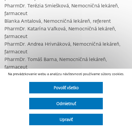
PharmDr. Terézia Smiešková, Nemocničná lekáreň,
farmaceut
Blanka Antalová, Nemocničná lekáreň, referent
PharmDr. Katarína Vaľková, Nemocničná lekáreň,
farmaceut
PharmDr. Andrea Hrivnáková, Nemocničná lekáreň,
farmaceut
PharmDr. Tomáš Barna, Nemocničná lekáreň,
farmaceut
Na prevádzkovanie webu a analýzu návštevnosti používame súbory cookies.
Bc., Vlasta Klimešová, Nemocničná lekáreň, farmaceut
Mgr. Eva Šavelová, Nemocničná lekáreň, farmaceut
Povoliť všetko
PharmDr. Zuzana Tarbajová, Nemocničná lekáreň,
farmaceut
Odmietnuť
Mgr. Ľudmila Bilková, Nemocničná lekáreň, farmaceut
PharmDr. Zora Ficeková, Nemocničná lekáreň,
Upraviť
farmaceut
Gabriela Borbélyová , Nemocničná lekáreň,