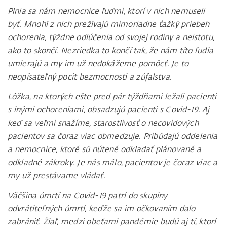
Plnia sa nám nemocnice ľuďmi, ktorí v nich nemuseli
byť. Mnohí z nich prežívajú mimoriadne ťažký priebeh
ochorenia, týždne odlúčenia od svojej rodiny a neistotu,
ako to skončí. Nezriedka to končí tak, že nám títo ľudia
umierajú a my im už nedokážeme pomôcť. Je to
neopísateľný pocit bezmocnosti a zúfalstva.
Lôžka, na ktorých ešte pred pár týždňami ležali pacienti
s inými ochoreniami, obsadzujú pacienti s Covid-19. Aj
keď sa veľmi snažíme, starostlivosť o necovidových
pacientov sa čoraz viac obmedzuje. Pribúdajú oddelenia
a nemocnice, ktoré sú nútené odkladať plánované a
odkladné zákroky. Je nás málo, pacientov je čoraz viac a
my už prestávame vládať.
Väčšina úmrtí na Covid-19 patrí do skupiny
odvrátiteľných úmrtí, keďže sa im očkovaním dalo
zabrániť. Žiaľ, medzi obeťami pandémie budú aj tí, ktorí