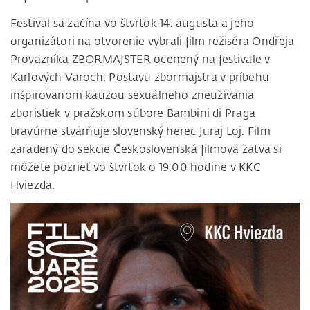
Festival sa začína vo štvrtok 14. augusta a jeho
organizátori na otvorenie vybrali film režiséra Ondřeja
Provazníka ZBORMAJSTER ocenený na festivale v
Karlových Varoch. Postavu zbormajstra v príbehu
inšpirovanom kauzou sexuálneho zneužívania
zboristiek v pražskom súbore Bambini di Praga
bravúrne stvárňuje slovenský herec Juraj Loj. Film
zaradený do sekcie Československá filmová žatva si
môžete pozrieť vo štvrtok o 19.00 hodine v KKC
Hviezda.