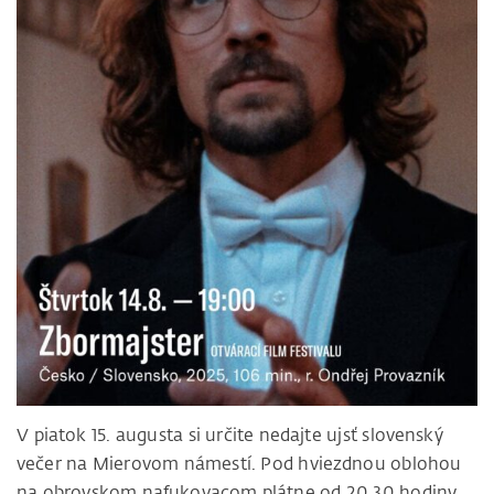
V piatok 15. augusta si určite nedajte ujsť slovenský
večer na Mierovom námestí. Pod hviezdnou oblohou
na obrovskom nafukovacom plátne od 20.30 hodiny