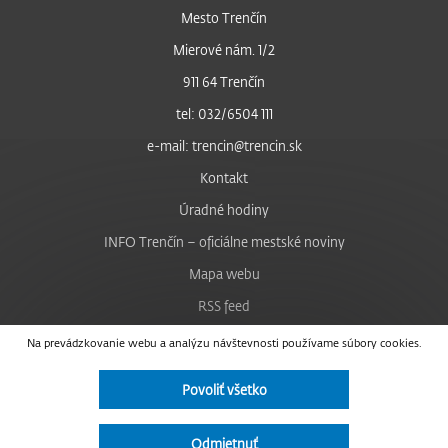
Mesto Trenčín
Mierové nám. 1/2
911 64 Trenčín
tel: 032/6504 111
e-mail: trencin@trencin.sk
Kontakt
Úradné hodiny
INFO Trenčín – oficiálne mestské noviny
Mapa webu
RSS feed
Nastavenie cookies
Na prevádzkovanie webu a analýzu návštevnosti používame súbory cookies.
Facebook
Povoliť všetko
YouTube
Instagram
Odmietnuť