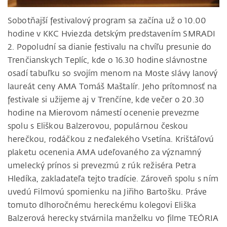
Sobotňajší festivalový program sa začína už o 10.00
hodine v KKC Hviezda detským predstavením SMRADI
2. Popoludní sa dianie festivalu na chvíľu presunie do
Trenčianskych Teplíc, kde o 16.30 hodine slávnostne
osadí tabuľku so svojím menom na Moste slávy lanový
laureát ceny AMA Tomáš Maštalír. Jeho prítomnosť na
festivale si užijeme aj v Trenčíne, kde večer o 20.30
hodine na Mierovom námestí ocenenie prevezme
spolu s Eliškou Balzerovou, populárnou českou
herečkou, rodáčkou z neďalekého Vsetína. Krištáľovú
plaketu ocenenia AMA udeľovaného za významný
umelecký prínos si prevezmú z rúk režiséra Petra
Hledíka, zakladateľa tejto tradície. Zároveň spolu s ním
uvedú Filmovú spomienku na Jiřiho Bartošku. Práve
tomuto dlhoročnému hereckému kolegovi Eliška
Balzerová herecky stvárnila manželku vo filme TEÓRIA