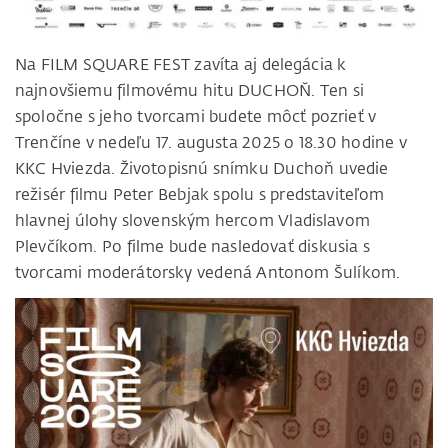
Na FILM SQUARE FEST zavíta aj delegácia k
najnovšiemu filmovému hitu DUCHOŇ. Ten si
spoločne s jeho tvorcami budete môcť pozrieť v
Trenčíne v nedeľu 17. augusta 2025 o 18.30 hodine v
KKC Hviezda. Životopisnú snímku Duchoň uvedie
režisér filmu Peter Bebjak spolu s predstaviteľom
hlavnej úlohy slovenským hercom Vladislavom
Plevčíkom. Po filme bude nasledovať diskusia s
tvorcami moderátorsky vedená Antonom Šulíkom.