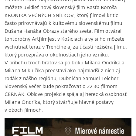
môžete uvidieť nový slovenský film Rasťa Boroša
KRONIKA VEČNÝCH SNÍLKOV, ktorý filmoví kritici
často prirovnávajú k kultovému slovenskému filmu
Dušana Hanáka Obrazy starého sveta. Film otváral
tohtoročný Artfilmfest v Košiciach a vy si ho môžete
vychutnať teraz v Trenčíne aj za účasti režiséra filmu,
ktorý porozpráva o okolnostiach jeho vzniku.
V príbehu troch bratov sa po boku Milana Ondríka a
Milana Mikulčíka predstaví ako najmladší z nich aj
rodák z nášho regiónu, Dubničan Samuel Teicher.
Slovenský večer bude pokračovať o 22.30 filmom
ČERNÁK. Obidve projekcie spája aj herecká osobnosť
Milana Ondríka, ktorý stvárňuje hlavné postavy
v oboch filmoch.