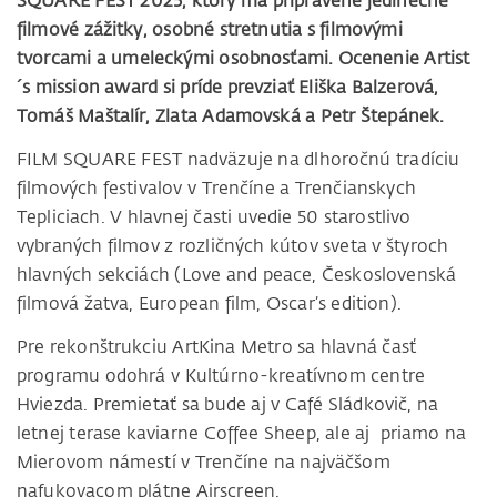
SQUARE FEST 2025, ktorý má pripravené jedinečné
filmové zážitky, osobné stretnutia s filmovými
tvorcami a umeleckými osobnosťami. Ocenenie Artist
´s mission award si príde prevziať Eliška Balzerová,
Tomáš Maštalír, Zlata Adamovská a Petr Štepánek.
FILM SQUARE FEST nadväzuje na dlhoročnú tradíciu
filmových festivalov v Trenčíne a Trenčianskych
Tepliciach. V hlavnej časti uvedie 50 starostlivo
vybraných filmov z rozličných kútov sveta v štyroch
hlavných sekciách (Love and peace, Československá
filmová žatva, European film, Oscar’s edition).
Pre rekonštrukciu ArtKina Metro sa hlavná časť
programu odohrá v Kultúrno-kreatívnom centre
Hviezda. Premietať sa bude aj v Café Sládkovič, na
letnej terase kaviarne Coffee Sheep, ale aj priamo na
Mierovom námestí v Trenčíne na najväčšom
nafukovacom plátne Airscreen.