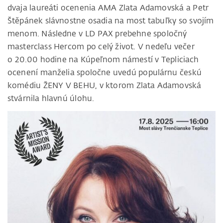
dvaja laureáti ocenenia AMA Zlata Adamovská a Petr
Štěpánek slávnostne osadia na most tabuľky so svojím
menom. Následne v LD PAX prebehne spoločný
masterclass Hercom po celý život. V nedeľu večer
o 20.00 hodine na Kúpeľnom námestí v Tepliciach
ocenení manželia spoločne uvedú populárnu českú
komédiu ŽENY V BEHU, v ktorom Zlata Adamovská
stvárnila hlavnú úlohu.