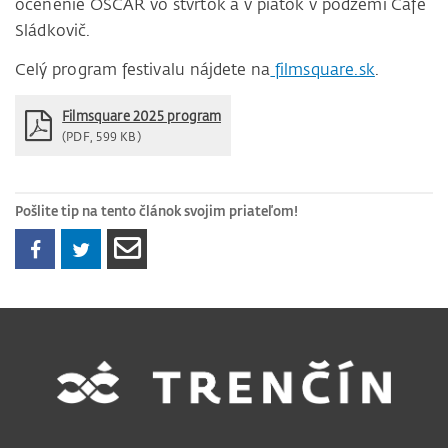
ocenenie OSCAR vo štvrtok a v piatok v podzemí Café
Sládkovič.
Celý program festivalu nájdete na
filmsquare.sk
.
Filmsquare 2025 program
(PDF, 599 KB)
Pošlite tip na tento článok svojim priateľom!