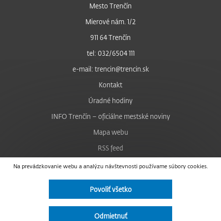
Mesto Trenčín
Mierové nám. 1/2
911 64 Trenčín
tel: 032/6504 111
e-mail: trencin@trencin.sk
Kontakt
Úradné hodiny
INFO Trenčín – oficiálne mestské noviny
Mapa webu
RSS feed
Nastavenie cookies
Na prevádzkovanie webu a analýzu návštevnosti používame súbory cookies.
Facebook
Povoliť všetko
YouTube
Instagram
Odmietnuť