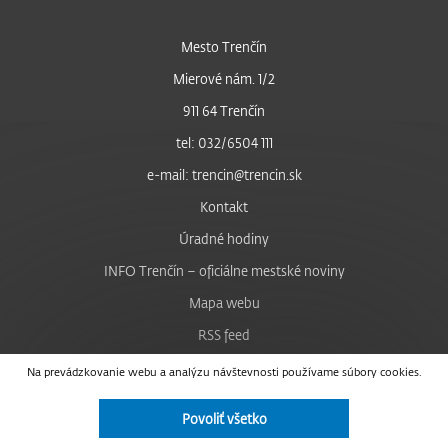
Mesto Trenčín
Mierové nám. 1/2
911 64 Trenčín
tel: 032/6504 111
e-mail: trencin@trencin.sk
Kontakt
Úradné hodiny
INFO Trenčín – oficiálne mestské noviny
Mapa webu
RSS feed
Nastavenie cookies
Na prevádzkovanie webu a analýzu návštevnosti používame súbory cookies.
Facebook
Povoliť všetko
YouTube