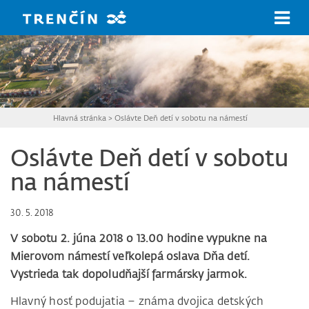
Prejsť na hlavný obsah
Hlavná stránka
>
Oslávte Deň detí v sobotu na námestí
Oslávte Deň detí v sobotu
na námestí
30. 5. 2018
V sobotu 2. júna 2018 o 13.00 hodine vypukne na
Mierovom námestí veľkolepá oslava Dňa detí.
Vystrieda tak dopoludňajší farmársky jarmok.
Hlavný hosť podujatia – známa dvojica detských