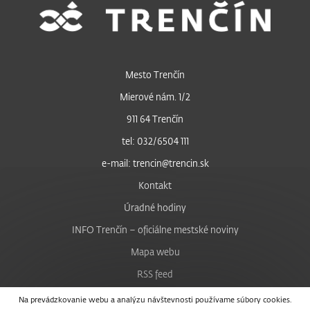
Mesto Trenčín
Mierové nám. 1/2
911 64 Trenčín
tel: 032/6504 111
e-mail: trencin@trencin.sk
Kontakt
Úradné hodiny
INFO Trenčín – oficiálne mestské noviny
Mapa webu
RSS feed
Nastavenie cookies
Na prevádzkovanie webu a analýzu návštevnosti používame súbory cookies.