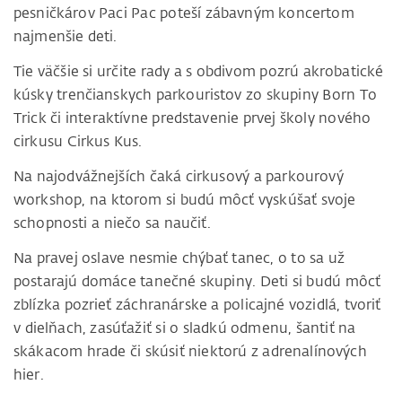
pesničkárov Paci Pac poteší zábavným koncertom
najmenšie deti.
Tie väčšie si určite rady a s obdivom pozrú akrobatické
kúsky trenčianskych parkouristov zo skupiny Born To
Trick či interaktívne predstavenie prvej školy nového
cirkusu Cirkus Kus.
Na najodvážnejších čaká cirkusový a parkourový
workshop, na ktorom si budú môcť vyskúšať svoje
schopnosti a niečo sa naučiť.
Na pravej oslave nesmie chýbať tanec, o to sa už
postarajú domáce tanečné skupiny. Deti si budú môcť
zblízka pozrieť záchranárske a policajné vozidlá, tvoriť
v dielňach, zasúťažiť si o sladkú odmenu, šantiť na
skákacom hrade či skúsiť niektorú z adrenalínových
hier.