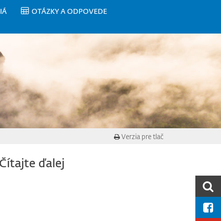
IÁ
OTÁZKY A ODPOVEDE
Verzia pre tlač
Čítajte ďalej