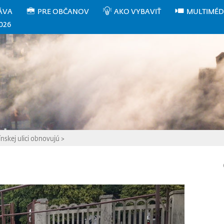
ÁVA
PRE OBČANOV
AKO VYBAVIŤ
MULTIMÉD
026
nskej ulici obnovujú
>