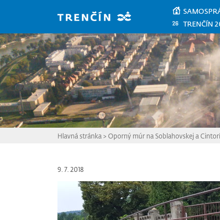
Prejsť na hlavný obsah
SAMOSPR
TRENČÍN 2
Hlavná stránka
>
Oporný múr na Soblahovskej a Cintorí
9. 7. 2018