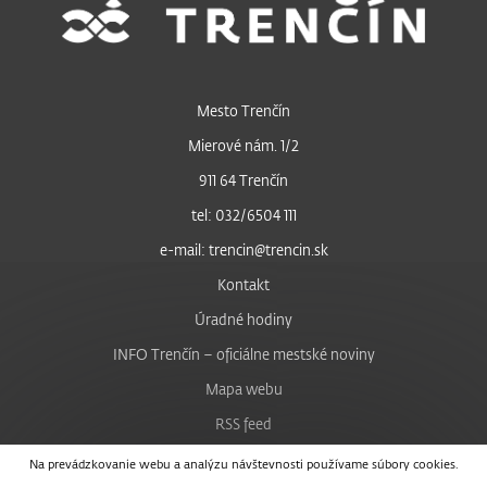
Mesto Trenčín
Mierové nám. 1/2
911 64 Trenčín
tel: 032/6504 111
e-mail: trencin@trencin.sk
Kontakt
Úradné hodiny
INFO Trenčín – oficiálne mestské noviny
Mapa webu
RSS feed
Nastavenie cookies
Na prevádzkovanie webu a analýzu návštevnosti používame súbory cookies.