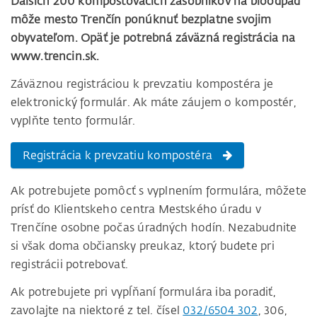
Ďalších 200 kompostovacích zásobníkov na bioodpad
môže mesto Trenčín ponúknuť bezplatne svojim
obyvateľom. Opäť je potrebná záväzná registrácia na
www.trencin.sk.
Záväznou registráciou k prevzatiu kompostéra je
elektronický formulár. Ak máte záujem o kompostér,
vyplňte tento formulár.
Registrácia k prevzatiu kompostéra
Ak potrebujete pomôcť s vyplnením formulára, môžete
prísť do Klientskeho centra Mestského úradu v
Trenčíne osobne počas úradných hodín. Nezabudnite
si však doma občiansky preukaz, ktorý budete pri
registrácii potrebovať.
Ak potrebujete pri vypĺňaní formulára iba poradiť,
zavolajte na niektoré z tel. čísel
032/6504 302
, 306,