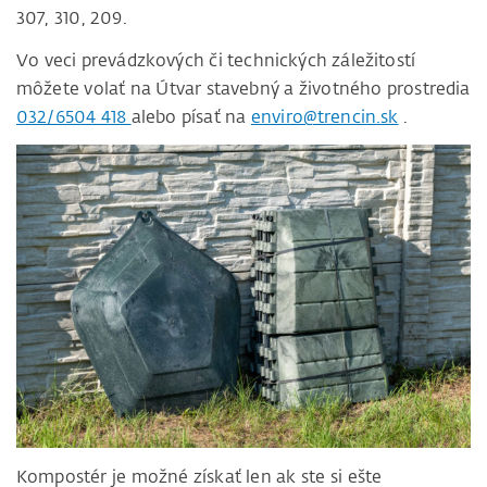
307, 310, 209.
Vo veci prevádzkových či technických záležitostí
môžete volať na Útvar stavebný a životného prostredia
032/6504 418
alebo písať na
enviro@trencin.sk
.
Kompostér je možné získať len ak ste si ešte