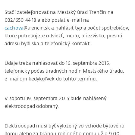
Stačí zatelefonovať na Mestský úrad Trenčín na
032/650 44 18 alebo poslať e-mail na
cachova
@trencin.sk a nahlásiť typ a počet spotrebičov,
ktoré potrebujete odviezť, meno, priezvisko, presnú
adresu bydliska a telefonický kontakt.
Údaje treba nahlasovať do 16. septembra 2015,
telefonicky počas úradných hodín Mestského úradu,
e-mailom kedykoľvek do tohto termínu.
V sobotu 19. septembra 2015 bude nahlásený
elektroodpad odobraný.
Elektroodpad musí byť vyložený vo vchode bytového
domu alebo za bránou rodinného domu už o 9.00