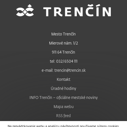
Mesto Trenčín
Mierové nám. 1/2
911 64 Trenčín
tel: 032/6504 111
e-mail: trencin@trencin.sk
Kontakt
Úradné hodiny
INFO Trenčín – oficiálne mestské noviny
Mapa webu
RSS feed
Nastavenie cookies
Na prevádzkovanie webu a analýzu návštevnosti používame súbory cookies.