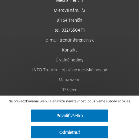
Mesto Trenčín
Mierové nám. 1/2
911 64 Trenčín
tel: 032/6504 111
e-mail: trencin@trencin.sk
Kontakt
Úradné hodiny
INFO Trenčín – oficiálne mestské noviny
Mapa webu
RSS feed
Nastavenie cookies
Na prevádzkovanie webu a analýzu návštevnosti používame súbory cookies.
Facebook
Povoliť všetko
YouTube
Instagram
Odmietnuť