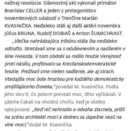
nežnej revolúcie. Slávnostný akt vykonali primátor
Branislav CELLER a jeden z protagonistov
novembrových udalostí v Trenčíne Marián
KVASNIČKA. Neďaleko stáli aj ďalší aktéri novembra
Július BRUNA, Rudolf DOBIAŠ a Anton ŠUMICHRAST.
„Vlečka nahrádzajúca tribúnu stála iba neďaleko
odtiaľto. Stretávali sme sa s oduševnením a nadšením v
kine Hviezda. V tom období sa rodilo hnutie Verejnosť
proti násiliu, profilovalo sa Kresťanskodemokratické
hnutie. Prežívali sme nielen nadšenie, ale aj strach.
Vtedajšia moc bola hrozbou pre každého demokraticky
zmýšľajúceho človeka,“
povedal M. Kvasnička. Podľa
jeho slov tí, čo potom prevzali moc, dlho vyčkávali. V
zálohe čakali na vhodnú chvíľu, keď je všetko
vybojované.
„Keď nič nehrozilo a odvaha zlacnela, prišli
na scénu architekti moci a dodnes sa úspešne vezú na
vlne moci,“
dodal M. Kvasnička.