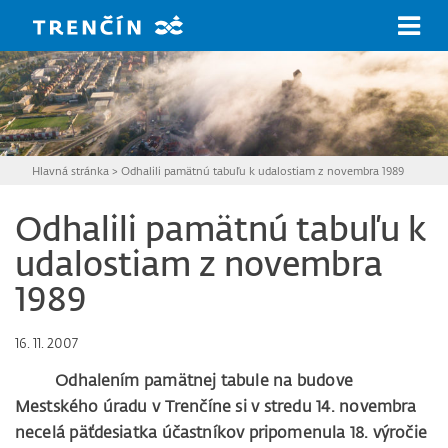
Prejsť na hlavný obsah
Hlavná stránka
>
Odhalili pamätnú tabuľu k udalostiam z novembra 1989
Odhalili pamätnú tabuľu k
udalostiam z novembra
1989
16. 11. 2007
Odhalením pamätnej tabule na budove
Mestského úradu v Trenčíne si v stredu 14. novembra
necelá päťdesiatka účastníkov pripomenula 18. výročie