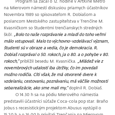
Program sa začal o 12. hodine v ArtKine Metro
na Mierovom námestí diskusiou priamych účastníkov
Novembra 1989 so spisovateľom R. Dobiašom a
poslancom Mestského zastupiteľstva v Trenčíne M.
Kvasničkom so študentmi trenčianskych stredných
škôl.
„Bolo to naše rozprávanie a mladí do toho veľmi
málo vstupovali. Malo to výchovno-vzdelávací význam,
študenti sú v obraze a vedia, čo je demokracia. R.
Dobiaš rozprával o 50. rokoch, ja o 80. a o pohybe v 80.
rokoch,“
priblížil besedu M. Kvasnička.
„Mládež vie z
novembrových udalostí iba útržky, čo im povedali
možno rodičia. Cíti však, že má otvorené dvere k
vzdelaniu, cestovaniu, poznávaniu, má väčšie možnosti
sebarealizácie, ako sme mali my,“
doplnil R. Dobiaš.
O 14.30 h sa na pódiu Mierového námestia
predstavili účastníci súťaže Coca-cola pop star. Braňo
Jobus s recesistickým projektom Abusus vystúpil o
15.20 h a o 16.00 h privítali Trenčania na Mierovom