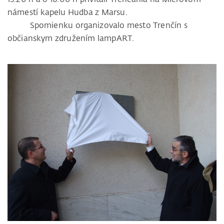
námestí kapelu Hudba z Marsu.
Spomienku organizovalo mesto Trenčín s
občianskym združením lampART.