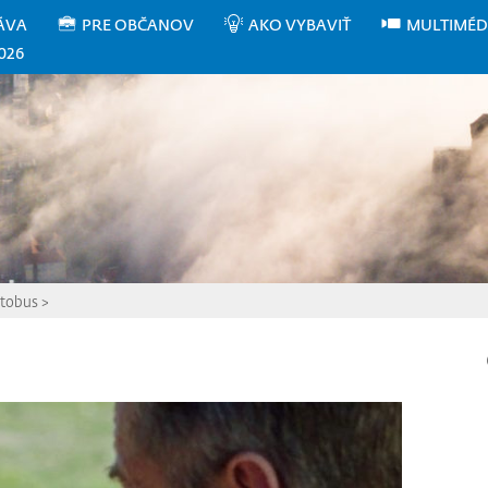
ÁVA
PRE OBČANOV
AKO VYBAVIŤ
MULTIMÉD
026
utobus
>