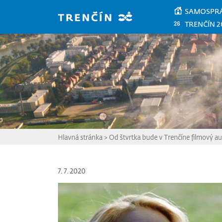
Prejsť na hlavný obsah
SAMOSPR
TRENČÍN 2
Hlavná stránka
>
Od štvrtka bude v Trenčíne filmový a
7. 7. 2020