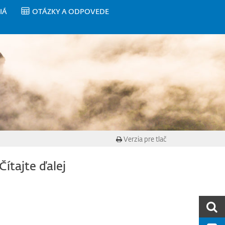
IÁ
OTÁZKY A ODPOVEDE
Verzia pre tlač
Čítajte ďalej