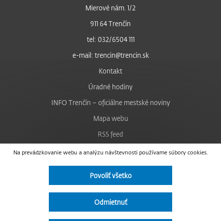
Mierové nám. 1/2
911 64 Trenčín
tel: 032/6504 111
e-mail: trencin@trencin.sk
Kontakt
Úradné hodiny
INFO Trenčín – oficiálne mestské noviny
Mapa webu
RSS feed
Nastavenie cookies
Na prevádzkovanie webu a analýzu návštevnosti používame súbory cookies.
Facebook
Povoliť všetko
YouTube
Instagram
Odmietnuť
Vyhlásenie o prístupnosti