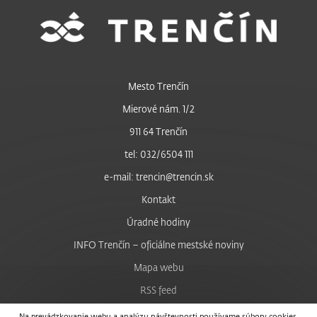
Mesto Trenčín
Mierové nám. 1/2
911 64 Trenčín
tel: 032/6504 111
e-mail: trencin@trencin.sk
Kontakt
Úradné hodiny
INFO Trenčín – oficiálne mestské noviny
Mapa webu
RSS feed
Nastavenie cookies
Na prevádzkovanie webu a analýzu návštevnosti používame súbory cookies.