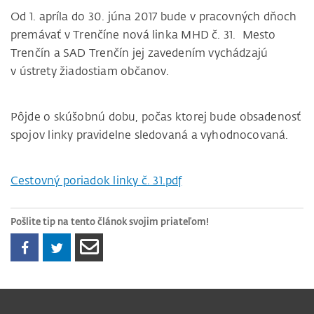
Od 1. apríla do 30. júna 2017 bude v pracovných dňoch
premávať v Trenčíne nová linka MHD
č. 31. Mesto
Trenčín a SAD Trenčín jej zavedením vychádzajú
v ústrety žiadostiam občanov.
Pôjde o skúšobnú dobu, počas ktorej bude obsadenosť
spojov linky pravidelne sledovaná a vyhodnocovaná.
Cestovný poriadok linky č. 31.pdf
Pošlite tip na tento článok svojim priateľom!