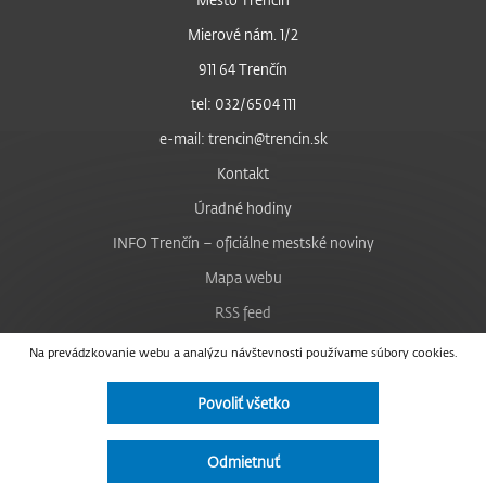
Mierové nám. 1/2
911 64 Trenčín
tel: 032/6504 111
e-mail: trencin@trencin.sk
Kontakt
Úradné hodiny
INFO Trenčín – oficiálne mestské noviny
Mapa webu
RSS feed
Nastavenie cookies
Na prevádzkovanie webu a analýzu návštevnosti používame súbory cookies.
Facebook
Povoliť všetko
YouTube
Instagram
Odmietnuť
Vyhlásenie o prístupnosti