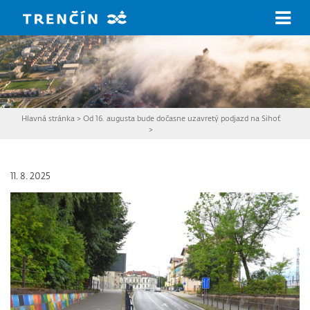
Prejsť na hlavný obsah
Hlavná stránka
>
Od 16. augusta bude dočasne uzavretý podjazd na Sihoť
>
11. 8. 2025