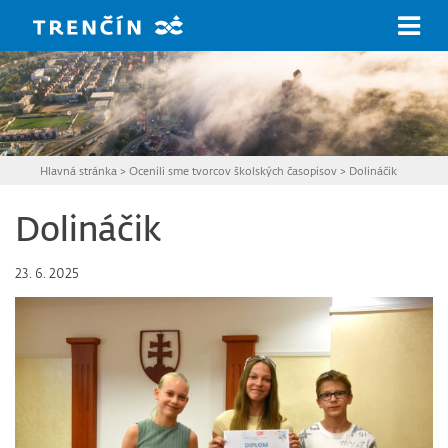
Prejsť na hlavný obsah
Hlavná stránka
>
Ocenili sme tvorcov školských časopisov
>
Dolináčik
Dolináčik
23. 6. 2025