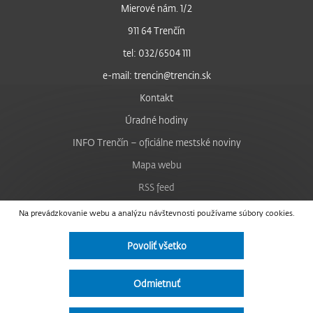
Mierové nám. 1/2
911 64 Trenčín
tel: 032/6504 111
e-mail: trencin@trencin.sk
Kontakt
Úradné hodiny
INFO Trenčín – oficiálne mestské noviny
Mapa webu
RSS feed
Nastavenie cookies
Na prevádzkovanie webu a analýzu návštevnosti používame súbory cookies.
Facebook
Povoliť všetko
YouTube
Instagram
Odmietnuť
Vyhlásenie o prístupnosti