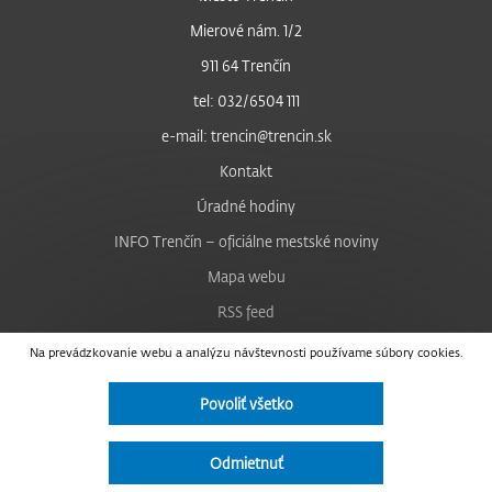
Mierové nám. 1/2
911 64 Trenčín
tel: 032/6504 111
e-mail: trencin@trencin.sk
Kontakt
Úradné hodiny
INFO Trenčín – oficiálne mestské noviny
Mapa webu
RSS feed
Nastavenie cookies
Na prevádzkovanie webu a analýzu návštevnosti používame súbory cookies.
Facebook
Povoliť všetko
YouTube
Instagram
Odmietnuť
Vyhlásenie o prístupnosti