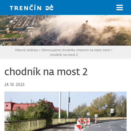
Prejsť na hlavný obsah
Hlavná stránka
>
Obnovujeme chodníky smerom na starý most
>
chodník na most 2
chodník na most 2
24. 10. 2023