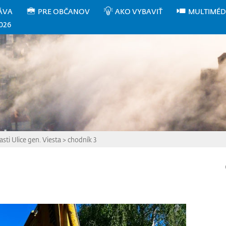
ÁVA
PRE OBČANOV
AKO VYBAVIŤ
MULTIMÉD
026
sti Ulice gen. Viesta
>
chodník 3