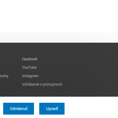
Facebook
YouTube
noviny
Instagram
Vyhlásenie o prístupnosti
Odmietnuť
Upraviť