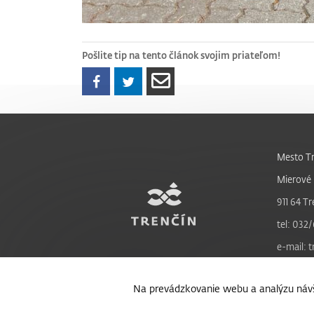
Pošlite tip na tento článok svojim priateľom!
Mesto Tr
Mierové 
911 64 Tr
tel: 032/
e-mail: 
Na prevádzkovanie webu a analýzu návš