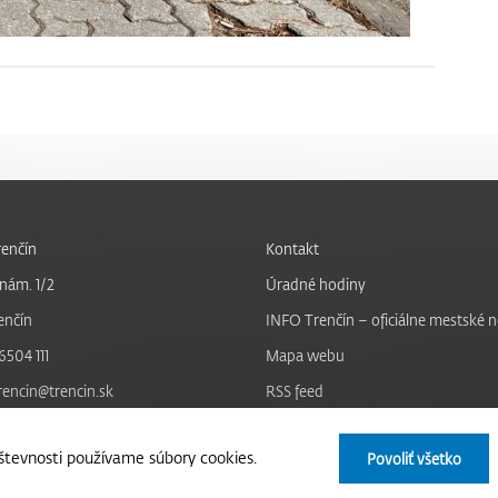
enčín
Kontakt
nám. 1/2
Úradné hodiny
enčín
INFO Trenčín – oficiálne mestské 
6504 111
Mapa webu
trencin@trencin.sk
RSS feed
Nastavenie cookies
tevnosti používame súbory cookies.
Povoliť všetko