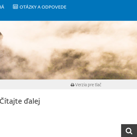
IÁ
OTÁZKY A ODPOVEDE
Verzia pre tlač
Čítajte ďalej