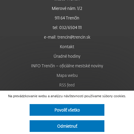
Mierové nám. 1/2
911 64 Trenčín
tel: 032/6504 111
e-mail: trencin@trencin.sk
Kontakt
Úradné hodiny
INFO Trenčín – oficiálne mestské noviny
Mapa webu
RSS feed
Nastavenie cookies
Na prevádzkovanie webu a analýzu návštevnosti používame súbory cookies.
Facebook
Povoliť všetko
YouTube
Instagram
Odmietnuť
Vyhlásenie o prístupnosti