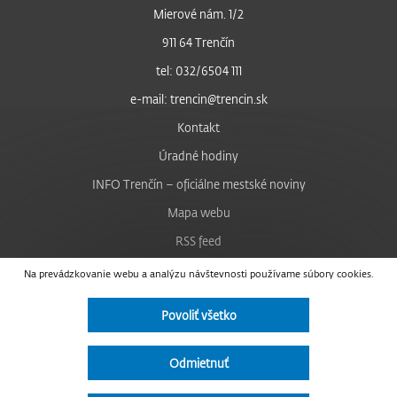
Mierové nám. 1/2
911 64 Trenčín
tel: 032/6504 111
e-mail: trencin@trencin.sk
Kontakt
Úradné hodiny
INFO Trenčín – oficiálne mestské noviny
Mapa webu
RSS feed
Nastavenie cookies
Na prevádzkovanie webu a analýzu návštevnosti používame súbory cookies.
Facebook
Povoliť všetko
YouTube
Instagram
Odmietnuť
Vyhlásenie o prístupnosti