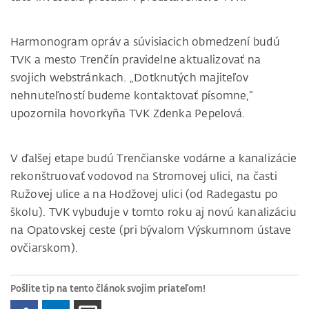
Harmonogram opráv a súvisiacich obmedzení budú
TVK a mesto Trenčín pravidelne aktualizovať na
svojich webstránkach. „Dotknutých majiteľov
nehnuteľností budeme kontaktovať písomne,“
upozornila hovorkyňa TVK Zdenka Pepelová.
V ďalšej etape budú Trenčianske vodárne a kanalizácie
rekonštruovať vodovod na Stromovej ulici, na časti
Ružovej ulice a na Hodžovej ulici (od Radegastu po
školu). TVK vybuduje v tomto roku aj novú kanalizáciu
na Opatovskej ceste (pri bývalom Výskumnom ústave
ovčiarskom).
Pošlite tip na tento článok svojim priateľom!