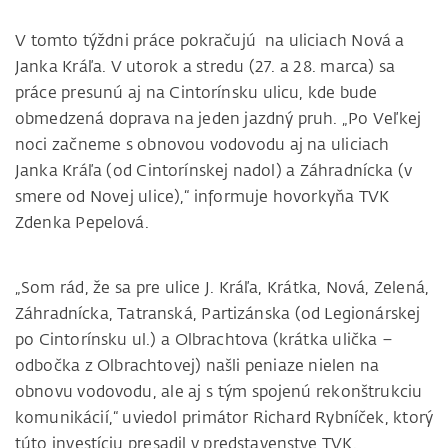
V tomto týždni práce pokračujú na uliciach Nová a
Janka Kráľa. V utorok a stredu (27. a 28. marca) sa
práce presunú aj na Cintorínsku ulicu, kde bude
obmedzená doprava na jeden jazdný pruh. „Po Veľkej
noci začneme s obnovou vodovodu aj na uliciach
Janka Kráľa (od Cintorínskej nadol) a Záhradnícka (v
smere od Novej ulice),“ informuje hovorkyňa TVK
Zdenka Pepelová.
„Som rád, že sa pre ulice J. Kráľa, Krátka, Nová, Zelená,
Záhradnícka, Tatranská, Partizánska (od Legionárskej
po Cintorínsku ul.) a Olbrachtova (krátka ulička –
odbočka z Olbrachtovej) našli peniaze nielen na
obnovu vodovodu, ale aj s tým spojenú rekonštrukciu
komunikácií,“ uviedol primátor Richard Rybníček, ktorý
túto investíciu presadil v predstavenstve TVK.