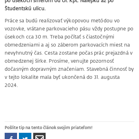
po úsekoch smerom od Ul. Kpt. Nálepku až po
Študentskú ulicu.
Práce sa budú realizovať výkopovou metódou vo
vozovke, vrátane parkovacieho pásu vždy postupne po
úsekoch cca 30 m. Treba počítať s čiastočnými
obmedzeniami a aj so záberom parkovacích miest na
nevyhnutný čas. Cesta zostane počas prác prejazdná v
obmedzenej šírke. Prosíme, venujte pozornosť
dočasným dopravným značeniam. Stavebná činnosť by
v tejto lokalite mala byť ukončená do 31. augusta
2024.
Pošlite tip na tento článok svojim priateľom!