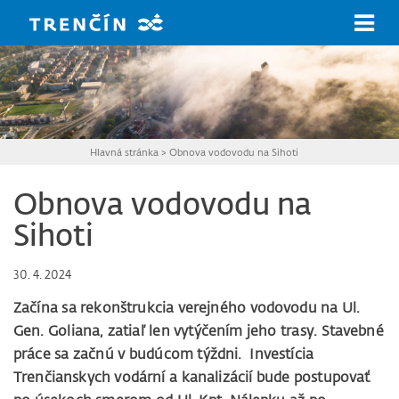
Prejsť na hlavný obsah
Hlavná stránka
>
Obnova vodovodu na Sihoti
Obnova vodovodu na
Sihoti
30. 4. 2024
Začína sa rekonštrukcia verejného vodovodu na Ul.
Gen. Goliana, zatiaľ len vytýčením jeho trasy. Stavebné
práce sa začnú v budúcom týždni. Investícia
Trenčianskych vodární a kanalizácií bude postupovať