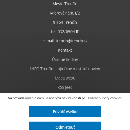
Mesto Trenčín
Mierové nám. 1/2
911 64 Trenčín
tel: 032/6504 111
e-mail: trencin@trencin.sk
Kontakt
Úradné hodiny
INFO Trenčín – oficiálne mestské noviny
Mapa webu
RSS feed
Nastavenie cookies
Na prevádzkovanie webu a analýzu návštevnosti používame súbory cookies.
Facebook
Povoliť všetko
YouTube
Instagram
Odmietnuť