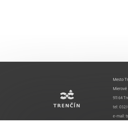
Mesto Tr
Mierové 
911 64 Tr
tel: 032/
e-mail: 