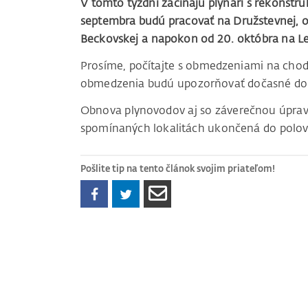
V tomto týždni začínajú plynári s rekonštrukci
septembra budú pracovať na Družstevnej, od
Beckovskej a napokon od 20. októbra na Leg
Prosíme, počítajte s obmedzeniami na chod
obmedzenia budú upozorňovať dočasné do
Obnova plynovodov aj so záverečnou úprav
spomínaných lokalitách ukončená do polov
Pošlite tip na tento článok svojim priateľom!