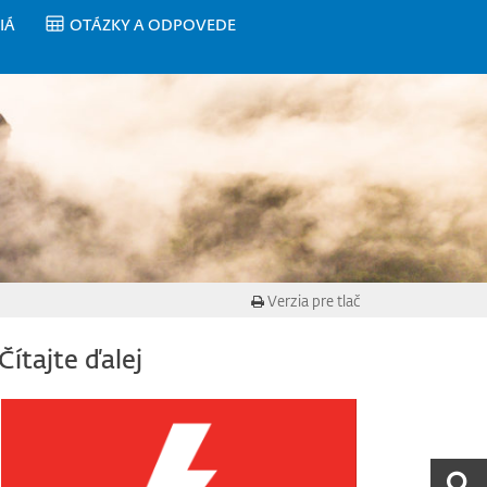
IÁ
OTÁZKY A ODPOVEDE
Verzia pre tlač
Čítajte ďalej