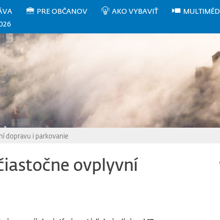
ÁVA
PRE OBČANOV
AKO VYBAVIŤ
MULTIMÉD
026
í dopravu i parkovanie
iastočne ovplyvní