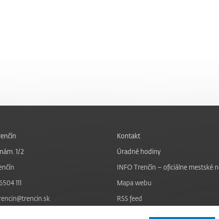
enčín
Kontakt
nám. 1/2
Úradné hodiny
enčín
INFO Trenčín – oficiálne mestské 
6504 111
Mapa webu
trencin@trencin.sk
RSS feed
Nastavenie cookies