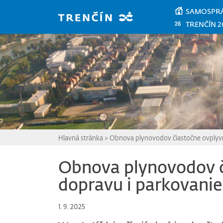
Prejsť na hlavný obsah
SAMOSPR
TRENČÍN 2
Hlavná stránka
>
Obnova plynovodov čiastočne ovplyvn
Obnova plynovodov č
dopravu i parkovanie
1. 9. 2025