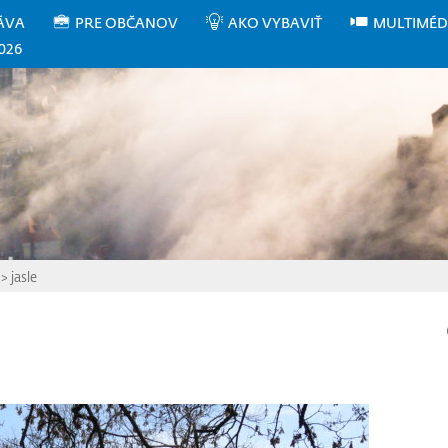
ÁVA
PRE OBČANOV
AKO VYBAVIŤ
MULTIMÉD
026
>
jasle