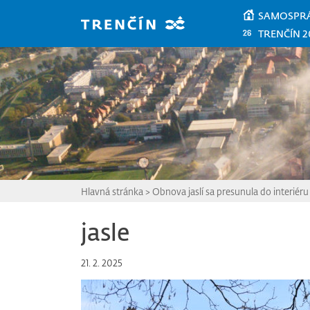
Prejsť na hlavný obsah
SAMOSPR
TRENČÍN 2
Hlavná stránka
>
Obnova jaslí sa presunula do interiéru
jasle
21. 2. 2025