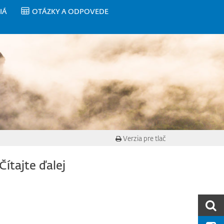
IÁ
OTÁZKY A ODPOVEDE
Verzia pre tlač
Čítajte ďalej