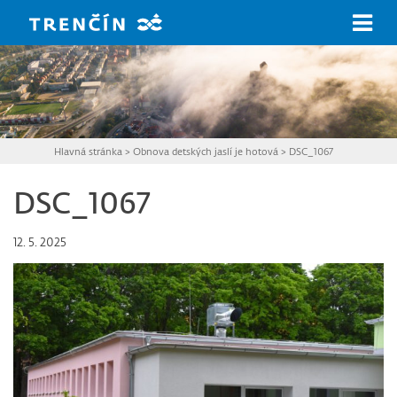
Prejsť na hlavný obsah
Hlavná stránka
>
Obnova detských jaslí je hotová
>
DSC_1067
DSC_1067
12. 5. 2025