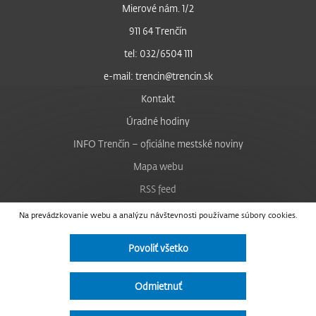
Mierové nám. 1/2
911 64 Trenčín
tel: 032/6504 111
e-mail: trencin@trencin.sk
Kontakt
Úradné hodiny
INFO Trenčín – oficiálne mestské noviny
Mapa webu
RSS feed
Nastavenie cookies
Na prevádzkovanie webu a analýzu návštevnosti používame súbory cookies.
Facebook
Povoliť všetko
YouTube
Instagram
Odmietnuť
Vyhlásenie o prístupnosti