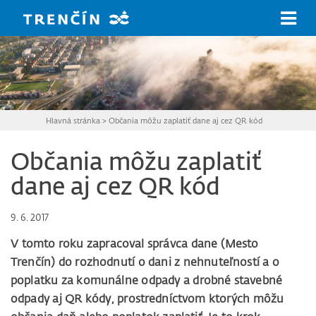
Prejsť na hlavný obsah
Hlavná stránka
>
Občania môžu zaplatiť dane aj cez QR kód
Občania môžu zaplatiť
dane aj cez QR kód
9. 6. 2017
V tomto roku zapracoval správca dane (Mesto
Trenčín) do rozhodnutí o dani z nehnuteľností a o
poplatku za komunálne odpady a drobné stavebné
odpady aj QR kódy, prostredníctvom ktorých môžu