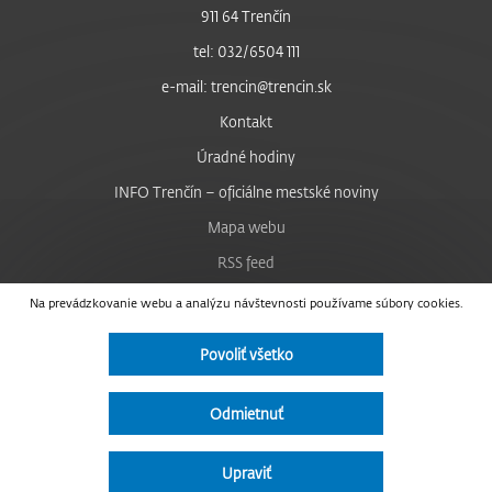
911 64 Trenčín
tel: 032/6504 111
e-mail: trencin@trencin.sk
Kontakt
Úradné hodiny
INFO Trenčín – oficiálne mestské noviny
Mapa webu
RSS feed
Nastavenie cookies
Na prevádzkovanie webu a analýzu návštevnosti používame súbory cookies.
Facebook
Povoliť všetko
YouTube
Instagram
Odmietnuť
Vyhlásenie o prístupnosti
Upraviť