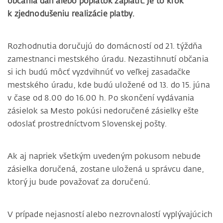
občania daň alebo poplatok zaplatiť. Je to krok
k zjednodušeniu realizácie platby.
Rozhodnutia doručujú do domácností od 21. týždňa
zamestnanci mestského úradu. Nezastihnutí občania
si ich budú môcť vyzdvihnúť vo veľkej zasadačke
mestského úradu, kde budú uložené od 13. do 15. júna
v čase od 8.00 do 16.00 h. Po skončení vydávania
zásielok sa Mesto pokúsi nedoručené zásielky ešte
odoslať prostredníctvom Slovenskej pošty.
Ak aj napriek všetkým uvedeným pokusom nebude
zásielka doručená, zostane uložená u správcu dane,
ktorý ju bude považovať za doručenú.
V prípade nejasností alebo nezrovnalostí vyplývajúcich