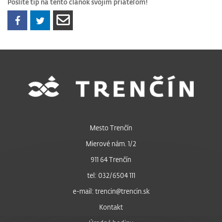
Pošlite tip na tento článok svojim priateľom!
Mesto Trenčín
Mierové nám. 1/2
911 64 Trenčín
tel: 032/6504 111
e-mail: trencin@trencin.sk
Kontakt