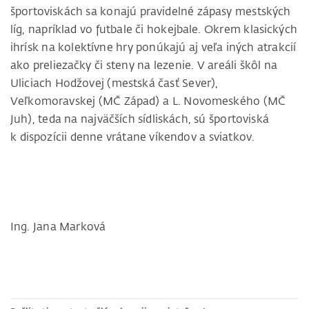
športoviskách sa konajú pravidelné zápasy mestských
líg, napríklad vo futbale či hokejbale. Okrem klasických
ihrísk na kolektívne hry ponúkajú aj veľa iných atrakcií
ako preliezačky či steny na lezenie. V areáli škôl na
Uliciach Hodžovej (mestská časť Sever),
Veľkomoravskej (MČ Západ) a L. Novomeského (MČ
Juh), teda na najväčších sídliskách, sú športoviská
k dispozícii denne vrátane víkendov a sviatkov.
Ing. Jana Marková