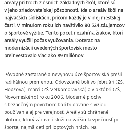
areály pri troch z ôsmich základných škôl, ktoré sú
v jeho zriaďovateľskej pôsobnosti. Ide o areály škôl na
najväčších sídliskách, pričom každý je v inej mestskej
časti. V minulom roku ich navštívilo 80 524 záujemcov
o športové vyžitie. Tento počet nezahŕňa žiakov, ktorí
areály využili počas vyučovania. Doteraz na
modernizácii uvedených športovísk mesto
preinvestovalo viac ako 89 miliónov.
Pôvodné zastarané a nevyhovujúce športoviská prešli
radikálnou premenou. Odovzdané boli vo februári (ZŠ,
Hodžova), marci (ZŠ Veľkomoravská) a v októbri (ZŠ,
Novomeského) roku 2006. Moderné plochy
s bezpečným povrchom boli budované s víziou
používania aj pre verejnosť. Areály sú chránené
plotom, ktorý zároveň slúži na väčšiu bezpečnosť pri
športe, najmä detí pri loptových hrách. Na