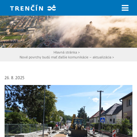
Prejsť na hlavný obsah
Hlavná stránka
>
Nové povrchy budú mať ďalšie komunikácie – aktualizácia
>
26. 8. 2025