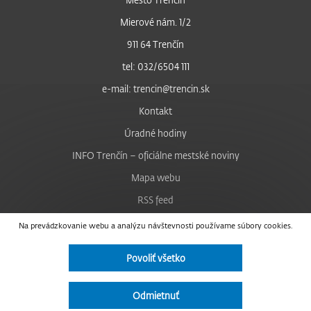
Mierové nám. 1/2
911 64 Trenčín
tel: 032/6504 111
e-mail: trencin@trencin.sk
Kontakt
Úradné hodiny
INFO Trenčín – oficiálne mestské noviny
Mapa webu
RSS feed
Nastavenie cookies
Na prevádzkovanie webu a analýzu návštevnosti používame súbory cookies.
Facebook
Povoliť všetko
YouTube
Instagram
Odmietnuť
Vyhlásenie o prístupnosti