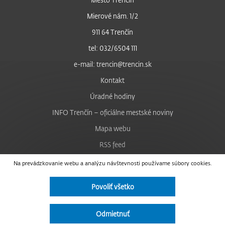
Mierové nám. 1/2
911 64 Trenčín
tel: 032/6504 111
e-mail: trencin@trencin.sk
Kontakt
Úradné hodiny
INFO Trenčín – oficiálne mestské noviny
Mapa webu
RSS feed
Nastavenie cookies
Na prevádzkovanie webu a analýzu návštevnosti používame súbory cookies.
Facebook
Povoliť všetko
YouTube
Instagram
Odmietnuť
Vyhlásenie o prístupnosti