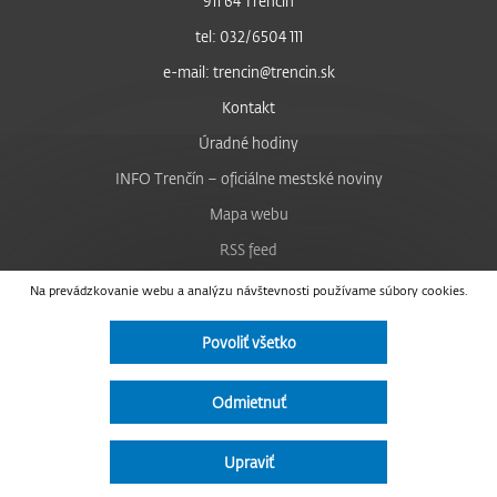
911 64 Trenčín
tel: 032/6504 111
e-mail: trencin@trencin.sk
Kontakt
Úradné hodiny
INFO Trenčín – oficiálne mestské noviny
Mapa webu
RSS feed
Nastavenie cookies
Na prevádzkovanie webu a analýzu návštevnosti používame súbory cookies.
Facebook
Povoliť všetko
YouTube
Instagram
Odmietnuť
Vyhlásenie o prístupnosti
Upraviť