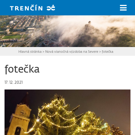
Prejsť na hlavný obsah
Hlavná stránka
>
Nová vianočná výzdoba na Severe
>
fotečka
fotečka
17. 12. 2021