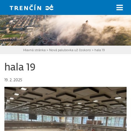
Prejsť na hlavný obsah
Hlavná stránka
>
Nová palubovka už čoskoro
>
hala 19
hala 19
19. 2. 2025