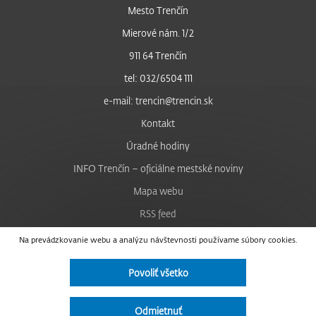
Mesto Trenčín
Mierové nám. 1/2
911 64 Trenčín
tel: 032/6504 111
e-mail: trencin@trencin.sk
Kontakt
Úradné hodiny
INFO Trenčín – oficiálne mestské noviny
Mapa webu
RSS feed
Nastavenie cookies
Na prevádzkovanie webu a analýzu návštevnosti používame súbory cookies.
Facebook
Povoliť všetko
YouTube
Instagram
Odmietnuť