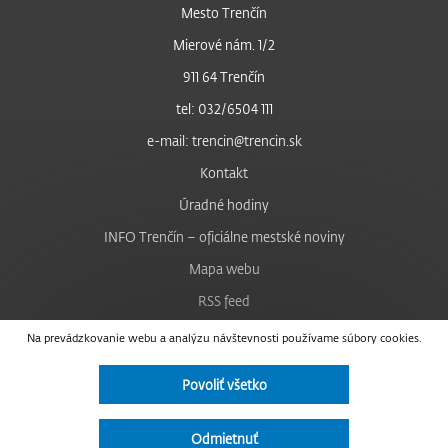
Mesto Trenčín
Mierové nám. 1/2
911 64 Trenčín
tel: 032/6504 111
e-mail: trencin@trencin.sk
Kontakt
Úradné hodiny
INFO Trenčín – oficiálne mestské noviny
Mapa webu
RSS feed
Nastavenie cookies
Na prevádzkovanie webu a analýzu návštevnosti používame súbory cookies.
Facebook
Povoliť všetko
YouTube
Instagram
Odmietnuť