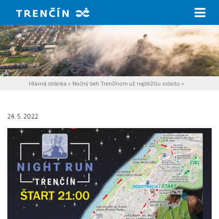
Prejsť na hlavný obsah
Hlavná stránka
>
Nočný beh Trenčínom už najbližšiu sobotu
>
24. 5. 2022