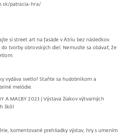
in.sk/patracia-hra/
e si street art na fasáde v Átriu bez následkov.
iť do tvorby obrovských diel. Nemusíte sa obávať, že
etlom.
y vydáva svetlo? Staňte sa hudobníkom a
telné melódie.
 A MAĽBY 2023 | Výstava žiakov výtvarných
h škôl
lérie, komentované prehliadky výstav, hry s umením