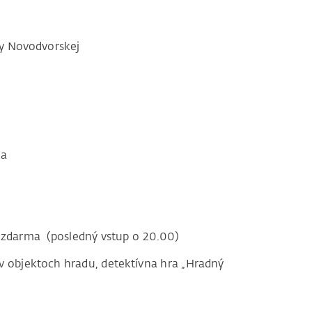
ny Novodvorskej
na
ov zdarma (posledný vstup o 20.00)
 objektoch hradu, detektívna hra „Hradný