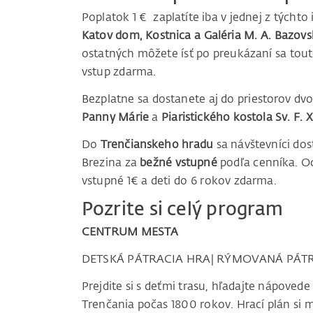
Poplatok 1 € zaplatíte iba v jednej z týchto i
Katov dom, Kostnica a Galéria M. A. Bazov
ostatných môžete ísť po preukázaní sa tou
vstup zdarma.
Bezplatne sa dostanete aj do priestorov dv
Panny Márie
a
Piaristického kostola Sv. F.
Do
Trenčianskeho hradu
sa návštevníci do
Brezina za
bežné vstupné
podľa cenníka. Od
vstupné 1€ a deti do 6 rokov zdarma.
Pozrite si celý program
CENTRUM MESTA
DETSKÁ PÁTRACIA HRA| RÝMOVANÁ PÁT
Prejdite si s deťmi trasu, hľadajte nápovede
Trenčania počas 1800 rokov. Hrací plán si 