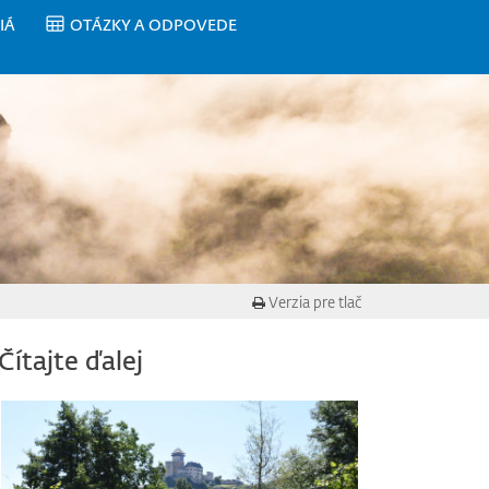
IÁ
OTÁZKY A ODPOVEDE
Verzia pre tlač
Čítajte ďalej