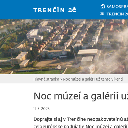
Prejsť na hlavný obsah
SAMOSPR
TRENČÍN 2
Hlavná stránka
>
Noc múzeí a galérií už tento víkend
Noc múzeí a galérií u
11. 5. 2023
Doprajte si aj v Trenčíne neopakovateľnú a
celoeurópske podujatie Noc múzeí a galérií 