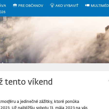
ÁVA
PRE OBČANOV
AKO VYBAVIŤ
MULTIMÉD
026
ž tento víkend
tmosféru a jedinečné zážitky, ktoré ponúka
2023. Už najbližšiu sobotu 13. mája 2023 na vás