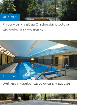
28. 7. 2026
Prírodný park v alúviu Orechovského potoka
vás privíta už tento štvrtok
3. 8. 2026
Wellness v kúpeľoch za polovicu aj v auguste