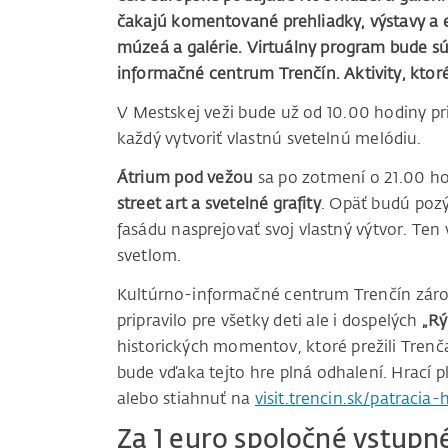
čakajú komentované prehliadky, výstavy a exp
múzeá a galérie. Virtuálny program bude súč
informačné centrum Trenčín. Aktivity, ktoré
V Mestskej veži bude už od 10.00 hodiny p
každý vytvoriť vlastnú svetelnú melódiu.
Átrium pod vežou
sa po zotmení o 21.00 ho
street art a svetelné grafity
. Opäť budú pozýv
fasádu nasprejovať svoj vlastný výtvor. Te
svetlom.
Kultúrno-informačné centrum Trenčín zárove
pripravilo pre všetky deti ale i dospelých
„Rý
historických momentov, ktoré prežili Tren
bude vďaka tejto hre plná odhalení. Hrací p
alebo stiahnuť na
visit.trencin.sk/patracia-
Za 1 euro spoločné vstupn