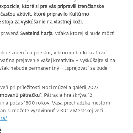
ozície, ktoré si pre vás pripravili trenčianske
asťou aktivít, ktoré pripravilo Kultúrno-
 stoja za vyskúšanie na vlastnej koži.
ripravená
Svetelná harfa
, vďaka ktorej si bude môcť
dine zmení na priestor, v ktorom budú kraľovať
ať na prejavenie vašej kreativity – vyskúšajte si na
n však nebude permanentný – „sprejovať“ sa bude
ň pri príležitosti Noci múzeí a galérií 2023
movanú pátračku“. P
átracia hra skrýva 12
čania počas 1800 rokov. Vaša prechádzka mestom
lán si môžete vyzdvihnúť v KIC v Mestskej veži
hra/
é