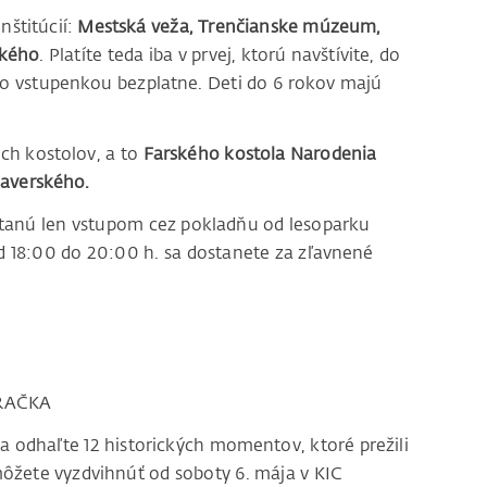
nštitúcií:
Mestská veža, Trenčianske múzeum,
ského
. Platíte teda iba v prvej, ktorú navštívite, do
to vstupenkou bezplatne. Deti do 6 rokov majú
och kostolov, a to
Farského kostola Narodenia
 Xaverského.
stanú len vstupom cez pokladňu od lesoparku
 18:00 do 20:00 h. sa dostanete za zľavnené
RAČKA
 a odhaľte 12 historických momentov, ktoré prežili
môžete vyzdvihnúť od soboty 6. mája v KIC