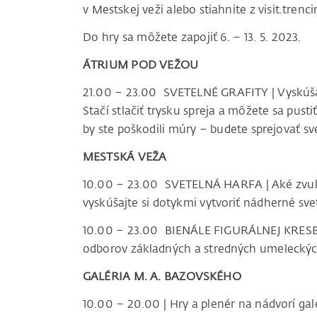
v Mestskej veži alebo stiahnite z visit.trenc
Do hry sa môžete zapojiť 6. – 13. 5. 2023.
ÁTRIUM POD VEŽOU
21.00 – 23.00 SVETELNÉ GRAFITY | Vyskúšajt
Stačí stlačiť trysku spreja a môžete sa pust
by ste poškodili múry – budete sprejovať sv
MESTSKÁ VEŽA
10.00 – 23.00 SVETELNÁ HARFA | Aké zvuk
vyskúšajte si dotykmi vytvoriť nádherné sve
10.00 – 23.00 BIENÁLE FIGURÁLNEJ KRESBY
odborov základných a stredných umeleckýc
GALÉRIA M. A. BAZOVSKÉHO
10.00 – 20.00 | Hry a plenér na nádvorí ga