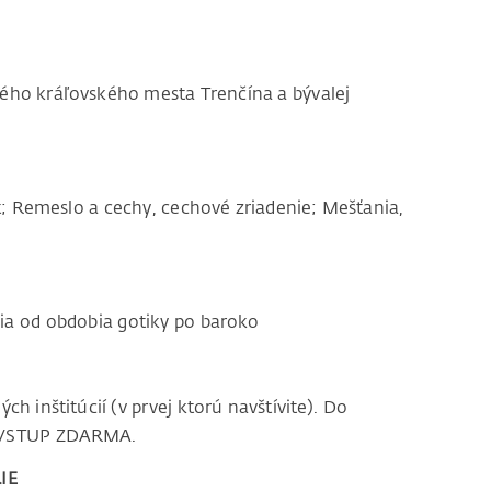
dného kráľovského mesta Trenčína a bývalej
t; Remeslo a cechy, cechové zriadenie; Mešťania,
ia od obdobia gotiky po baroko
ých inštitúcií (v prvej ktorú navštívite). Do
u VSTUP ZDARMA.
IE