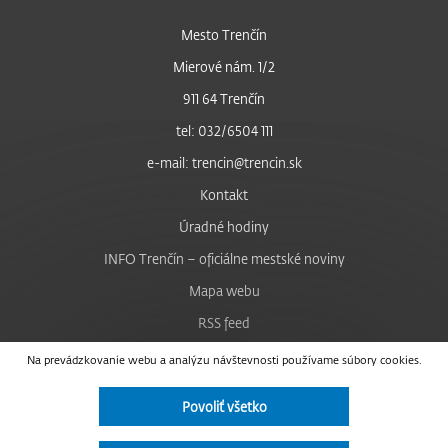
Mesto Trenčín
Mierové nám. 1/2
911 64 Trenčín
tel: 032/6504 111
e-mail: trencin@trencin.sk
Kontakt
Úradné hodiny
INFO Trenčín – oficiálne mestské noviny
Mapa webu
RSS feed
Nastavenie cookies
Na prevádzkovanie webu a analýzu návštevnosti používame súbory cookies.
Facebook
Povoliť všetko
YouTube