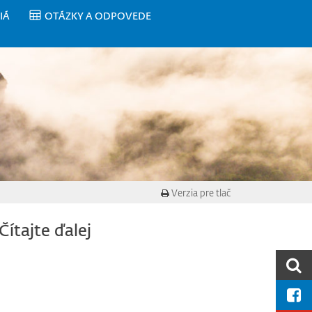
IÁ
OTÁZKY A ODPOVEDE
Verzia pre tlač
Čítajte ďalej