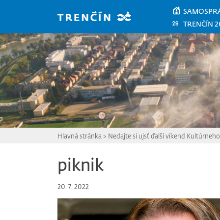
Prejsť na hlavný obsah
SAMOSPR
TRENČÍN 2
Hlavná stránka
>
Nedajte si ujsť ďalší víkend Kultúrneho
piknik
20. 7. 2022