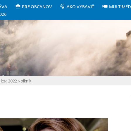
ÁVA
PRE OBČANOV
AKO VYBAVIŤ
MULTIMÉD
026
 leta 2022
>
piknik