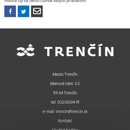
Pošlite tip na tento článok svojim priateľom!
Mesto Trenčín
Mierové nám. 1/2
911 64 Trenčín
tel: 032/6504 111
e-mail: trencin@trencin.sk
Kontakt
Úradné hodiny