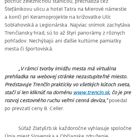
počnúc železničnou stanicou, prechádza cez
Štefánikovu ulicu a hotel Tatra na Mierové námestie
a končí pri Keramoprojekte na križovatke Ulíc
Soblahovská a Legionárska. Najviac snímok zachytáva
Trenčiansky hrad, sú to až štyri panorámy z rôznych
pohľadov. Nechýbajú ani ďalšie kultúrne pamiatky
mesta či športoviská.
„V rámci tvorby imidžu mesta má virtuálna
prehliadka na webovej stránke nezastupiteľné miesto.
Predstavuje Trenčín prakticky vo všetkých kútoch sveta,
stačí si len kliknúť na doménu
www.trencin.sk
, čo je pre
rozvoj cestovného ruchu veľmi cenná devíza,“
povedal
po prevzatí ceny B. Celler.
Súťaž ZlatyErb.sk každoročne vyhlasuje spoločne
Únia miest Slovenska a Občianske združenie