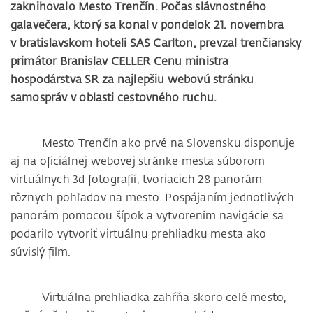
zaknihovalo Mesto Trenčín. Počas slávnostného
galavečera, ktorý sa konal v pondelok 21. novembra
v bratislavskom hoteli SAS Carlton, prevzal trenčiansky
primátor Branislav CELLER Cenu ministra
hospodárstva SR za najlepšiu webovú stránku
samospráv v oblasti cestovného ruchu.
Mesto Trenčín ako prvé na Slovensku disponuje
aj na oficiálnej webovej stránke mesta súborom
virtuálnych 3d fotografií, tvoriacich 28 panorám
rôznych pohľadov na mesto. Pospájaním jednotlivých
panorám pomocou šípok a vytvorením navigácie sa
podarilo vytvoriť virtuálnu prehliadku mesta ako
súvislý film.
Virtuálna prehliadka zahŕňa skoro celé mesto,