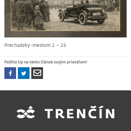
Prechadzky-mestom 2 – 26
Pošlite tip na tento článok svojim priateľom!