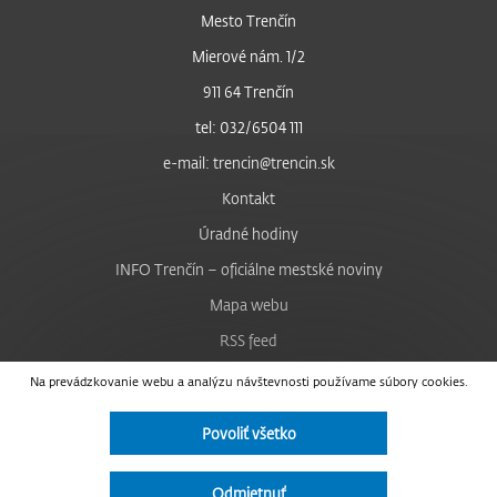
Mesto Trenčín
Mierové nám. 1/2
911 64 Trenčín
tel: 032/6504 111
e-mail: trencin@trencin.sk
Kontakt
Úradné hodiny
INFO Trenčín – oficiálne mestské noviny
Mapa webu
RSS feed
Nastavenie cookies
Na prevádzkovanie webu a analýzu návštevnosti používame súbory cookies.
Facebook
Povoliť všetko
YouTube
Instagram
Odmietnuť