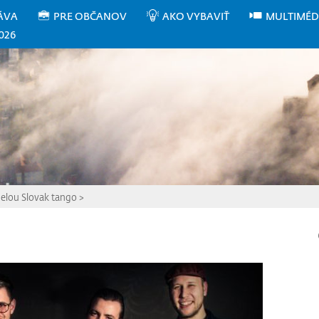
ÁVA
PRE OBČANOV
AKO VYBAVIŤ
MULTIMÉD
026
pelou Slovak tango
>