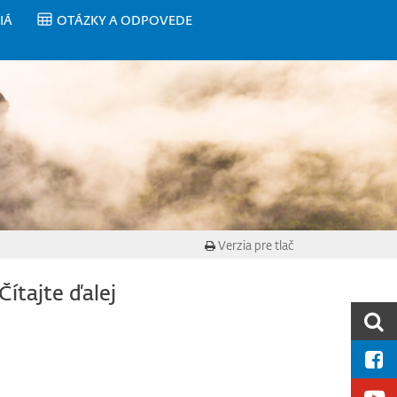
IÁ
OTÁZKY A ODPOVEDE
Verzia pre tlač
Čítajte ďalej