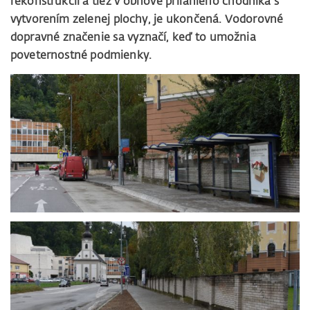
rekonštrukcii a tiež v obnove priľahlého chodníka s
vytvorením zelenej plochy, je ukončená. Vodorovné
dopravné značenie sa vyznačí, keď to umožnia
poveternostné podmienky.