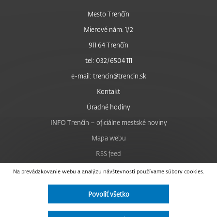
Mesto Trenčín
Mierové nám. 1/2
911 64 Trenčín
tel: 032/6504 111
e-mail: trencin@trencin.sk
Kontakt
Úradné hodiny
INFO Trenčín – oficiálne mestské noviny
Mapa webu
RSS feed
Nastavenie cookies
Na prevádzkovanie webu a analýzu návštevnosti používame súbory cookies.
Facebook
Povoliť všetko
YouTube
Instagram