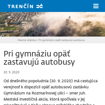
Prejsť na hlavný obsah
Hlavná stránka
>
Pri gymnáziu opäť zastavujú autobusy
Pri gymnáziu opäť
zastavujú autobusy
30. 9. 2020
Od dnešného popoludnia (30. 9. 2020) má cestujúca
verejnosť k dispozícii opäť autobusovú zastávku
Gymnázium na Rozmarínovej ulici – smer Juh.
Mestská investičná akcia, ktorá spočívala v jej