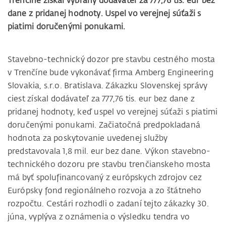
Trenčíne získal vybraný dodávateľ za 777,76 tis. eur bez
dane z pridanej hodnoty. Uspel vo verejnej súťaži s
piatimi doručenými ponukami.
Stavebno-technický dozor pre stavbu cestného mosta
v Trenčíne bude vykonávať firma Amberg Engineering
Slovakia, s.r.o. Bratislava. Zákazku Slovenskej správy
ciest získal dodávateľ za 777,76 tis. eur bez dane z
pridanej hodnoty, keď uspel vo verejnej súťaži s piatimi
doručenými ponukami. Začiatočná predpokladaná
hodnota za poskytovanie uvedenej služby
predstavovala 1,8 mil. eur bez dane. Výkon stavebno-
technického dozoru pre stavbu trenčianskeho mosta
má byť spolufinancovaný z európskych zdrojov cez
Európsky fond regionálneho rozvoja a zo štátneho
rozpočtu. Cestári rozhodli o zadaní tejto zákazky 30.
júna, vyplýva z oznámenia o výsledku tendra vo