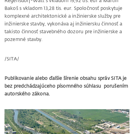
Regensdorf-Watt s vkladom 19,92 tis. eur a Martin
Bakoš s vkladom 13,28 tis. eur. Spoločnosť poskytuje
komplexné architektonické a inžinierske služby pre
inžinierske stavby, vykonáva aj inžiniersku činnosť a
takisto činnosť stavebného dozoru pre inžinierske a
pozemné stavby.
/SITA/
Publikovanie alebo ďalšie šírenie obsahu správ SITA je
bez predchádzajúceho písomného súhlasu porušením
autorského zákona.