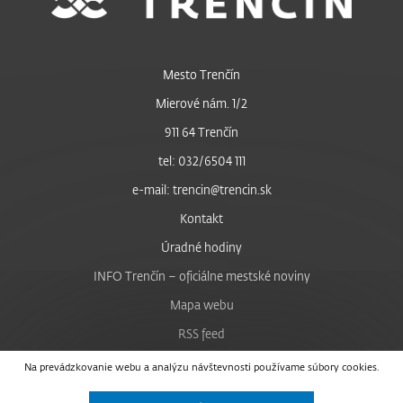
Mesto Trenčín
Mierové nám. 1/2
911 64 Trenčín
tel: 032/6504 111
e-mail: trencin@trencin.sk
Kontakt
Úradné hodiny
INFO Trenčín – oficiálne mestské noviny
Mapa webu
RSS feed
Nastavenie cookies
Na prevádzkovanie webu a analýzu návštevnosti používame súbory cookies.
Facebook