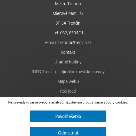
Mesto Trenčín
Mierové nám. 1/2
911 64 Trenčín
tel: 032/6504 111
e-mail: trencin@trencin.sk
Kontakt
Úradné hodiny
INFO Trenčín – oficiálne mestské noviny
Mapa webu
RSS feed
Nastavenie cookies
Na prevádzkovanie webu a analýzu návštevnosti používame súbory cookies.
Facebook
Povoliť všetko
YouTube
Instagram
Odmietnuť