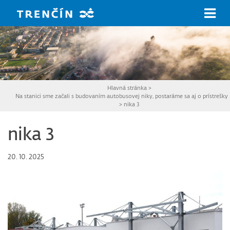
Prejsť na hlavný obsah
Hlavná stránka
>
Na stanici sme začali s budovaním autobusovej niky, postaráme sa aj o prístrešk
>
nika 3
nika 3
20. 10. 2025